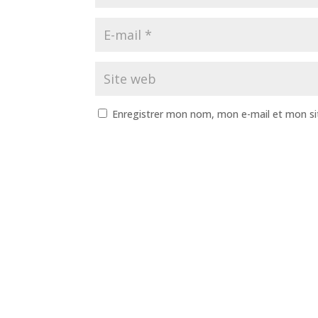
Enregistrer mon nom, mon e-mail et mon si
A
l
t
e
r
n
a
t
i