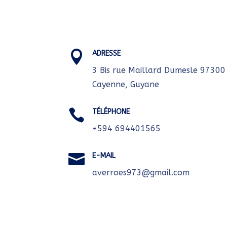
v
e
:

ADRESSE
3 Bis rue Maillard Dumesle 97300
Cayenne, Guyane

TÉLÉPHONE
+594 694401565

E-MAIL
averroes973@gmail.com