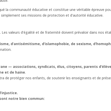
cause.
ommunauté éducative et constitue une véritable épreuve pour la 
t simplement ses missions de protection et d’autorité éducative.
é. Les valeurs d’égalité et de fraternité doivent prévaloir dans nos 
isme, d’antisémitisme, d’islamophobie, de sexisme, d’homopho
nation.
yane — associations, syndicats, élus, citoyens, parents d’élève
me et de haine
.
e protéger nos enfants, de soutenir les enseignants et de préser
’injustice.
e sont notre bien commun: