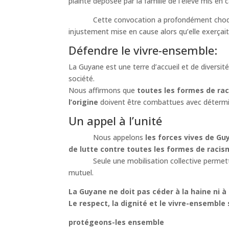
plainte déposée par la famille de l’élève mis en 
Cette convocation a profondément choqué la c
injustement mise en cause alors qu’elle exerçai
Défendre le vivre-ensemble:
La Guyane est une terre d’accueil et de diversit
société.
Nous affirmons que
toutes les formes de rac
l’origine
doivent être combattues avec détermi
Un appel à l’unité
Nous appelons
les forces vives de Gu
de lutte contre toutes les formes de racis
Seule une mobilisation collective permettra d
mutuel.
La Guyane ne doit pas céder à la haine ni à l
Le respect, la dignité et le vivre-ensembl
protégeons-les ensemble