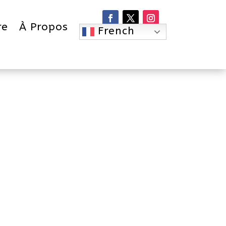
re
À Propos
French