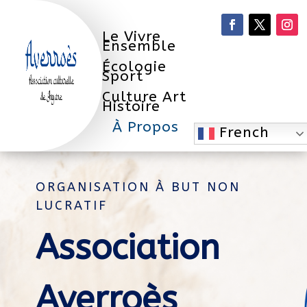
Le Vivre
Ensemble
Écologie
Sport
Culture Art
Histoire
À Propos
French
ORGANISATION À BUT NON
LUCRATIF
Association
Averroès